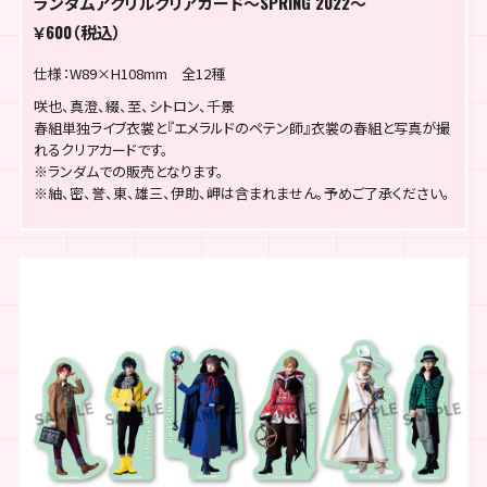
ランダムアクリルクリアカード～SPRING 2022～
￥600（税込）
仕様：W89×H108mm 全12種
咲也、真澄、綴、至、シトロン、千景
春組単独ライブ衣裳と『エメラルドのペテン師』衣裳の春組と写真が撮
れるクリアカードです。
※ランダムでの販売となります。
※紬、密、誉、東、雄三、伊助、岬は含まれません。予めご了承ください。