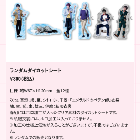
ランダムダイカットシート
￥300（税込）
仕様：約W67×H120mm 全12種
咲也、真澄、綴、至、シトロン、千景：『エメラルドのペテン師』衣裳
紬、密、誉、東、雄三、伊助：私服衣裳
春組にはホロ加工が入ったクリア素材のダイカットシートです。
※私服衣裳には、ホロ加工は入っておりません。
※加工の仕様上気泡が入ることがございますが、不良ではございませ
ん。
※ランダムでの販売となります。