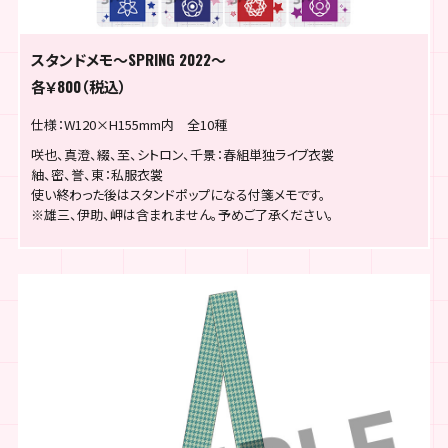
スタンドメモ～SPRING 2022～
各￥800（税込）
仕様：W120×H155mm内 全10種
咲也、真澄、綴、至、シトロン、千景：春組単独ライブ衣裳
紬、密、誉、東：私服衣裳
使い終わった後はスタンドポップになる付箋メモです。
※雄三、伊助、岬は含まれません。予めご了承ください。