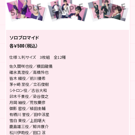
ソロブロマイド
各￥500（税込）
仕様：L判サイズ 3枚組 全12種
佐久間咲也役／横田龍儀
碓氷真澄役／高橋怜也
皆木 綴役／前川優希
茅ヶ崎 至役／立石俊樹
シトロン役／古谷大和
卯木千景役／染谷俊之
月岡 紬役／荒牧慶彦
御影 密役／植田圭輔
有栖川 誉役／田中涼星
雪白 東役／上田堪大
鹿島雄三役／鯨井康介
松川伊助役／田口 涼