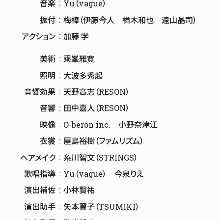
音楽
Yu（vague）
振付
梅棒（伊藤今人 楢木和也 遠山晶司）
アクション
加藤 学
美術
乘峯雅寛
照明
大波多秀起
音響効果
天野高志（RESON）
音響
田中嘉人（RESON）
映像
O-beron inc. 小野奈津江
衣裳
屋島裕樹（ファムリズム）
ヘアメイク
糸川智文（STRINGS）
歌唱指導
Yu（vague） 今泉りえ
演出補佐
小林賢祐
演出助手
矢本翼子（TSUMIKI）