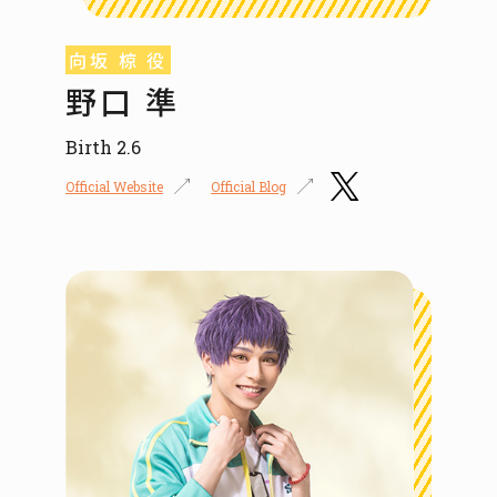
向坂 椋 役
野口 準
Birth 2.6
Official Website
Official Blog