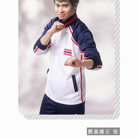
鹿島雄三 役